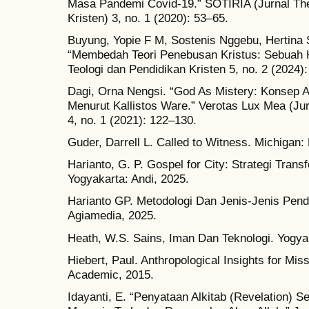
Masa Pandemi Covid-19.” SOTIRIA (Jurnal Th
Kristen) 3, no. 1 (2020): 53–65.
Buyung, Yopie F M, Sostenis Nggebu, Hertina 
“Membedah Teori Penebusan Kristus: Sebuah Ka
Teologi dan Pendidikan Kristen 5, no. 2 (2024)
Dagi, Orna Nengsi. “God As Mistery: Konsep 
Menurut Kallistos Ware.” Verotas Lux Mea (Jur
4, no. 1 (2021): 122–130.
Guder, Darrell L. Called to Witness. Michigan
Harianto, G. P. Gospel for City: Strategi Trans
Yogyakarta: Andi, 2025.
Harianto GP. Metodologi Dan Jenis-Jenis Pend
Agiamedia, 2025.
Heath, W.S. Sains, Iman Dan Teknologi. Yogyak
Hiebert, Paul. Anthropological Insights for Mis
Academic, 2015.
Idayanti, E. “Penyataan Alkitab (Revelation)