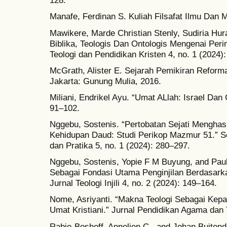
128.
Manafe, Ferdinan S. Kuliah Filsafat Ilmu Dan M
Mawikere, Marde Christian Stenly, Sudiria Hur
Biblika, Teologis Dan Ontologis Mengenai Peri
Teologi dan Pendidikan Kristen 4, no. 1 (2024):
McGrath, Alister E. Sejarah Pemikiran Reforma
Jakarta: Gunung Mulia, 2016.
Miliani, Endrikel Ayu. “Umat ALlah: Israel Dan G
91–102.
Nggebu, Sostenis. “Pertobatan Sejati Menghas
Kehidupan Daud: Studi Perikop Mazmur 51.” Sol
dan Pratika 5, no. 1 (2024): 280–297.
Nggebu, Sostenis, Yopie F M Buyung, and Paul
Sebagai Fondasi Utama Penginjilan Berdasarka
Jurnal Teologi Injili 4, no. 2 (2024): 149–164.
Nome, Asriyanti. “Makna Teologi Sebagai Kep
Umat Kristiani.” Jurnal Pendidikan Agama dan T
Rabie-Boshoff, Annelien C., and Johan Buiten