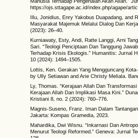
Manusia Terhadap Pengenalan Akan Allah.” Jur
https://ojs.sttagape.ac.id/index.php/agape/artic
Illu, Jonidius, Enry Yakobus Duapadang, and R
Masyarakat Majemuk Melalui Dialog Dan Kerja 
(2023): 26–40.
Kurniawaty, Esty, Andi, Ratte Langgi, Arni Tan
Sari. “Teologi Penciptaan Dan Tanggung Jawab
Terhadap Krisis Ekologis.” Humanitis: Jurnal H
10 (2024): 1494–1505.
Lottis, Ken. Gerakan Yang Mengguncang Kota-K
by Ully Setiawan and Arie Christy Meliala. Ba
Ly, Thomas. “Kerajaan Allah Dan Transformasi 
Kerajaan Allah Dan Implikasi Masa Kini.” Duna
Kristiani 8, no. 2 (2024): 760–776.
Magnis-Suseno, Franz. Iman Dalam Tantangan
Jakarta: Kompas Gramedia, 2023.
Mahardika, Dwi Wisnu. “Inkarnasi Dan Antrop
Menurut Teologi Reformed.” Geneva: Jurnal Teo