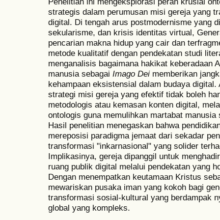
Penelitian ini mengeksplorasi peran krusial ont
strategis dalam perumusan misi gereja yang tr
digital. Di tengah arus postmodernisme yang di
sekularisme, dan krisis identitas virtual, Gener
pencarian makna hidup yang cair dan terfragm
metode kualitatif dengan pendekatan studi literatu
menganalisis bagaimana hakikat keberadaan A
manusia sebagai
Imago Dei
memberikan jangkar
kehampaan eksistensial dalam budaya digital.
strategi misi gereja yang efektif tidak boleh h
metodologis atau kemasan konten digital, mel
ontologis guna memulihkan martabat manusia 
Hasil penelitian menegaskan bahwa pendidika
mereposisi paradigma jemaat dari sekadar pen
transformasi "inkarnasional" yang solider terh
Implikasinya, gereja dipanggil untuk menghadi
ruang publik digital melalui pendekatan yang hol
Dengan menempatkan keutamaan Kristus sebaga
mewariskan pusaka iman yang kokoh bagi gen
transformasi sosial-kultural yang berdampak 
global yang kompleks.